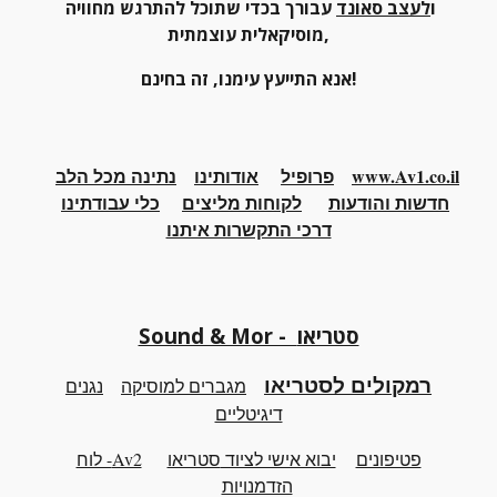
ו
לעצב סאונד
 עבורך בכדי שתוכל להתרגש מחוויה 
מוסיקאלית עוצמתית,
אנא התייעץ עימנו, זה בחינם!
www.Av1.co.il
פרופיל
אודותינו
נתינה מכל הלב
חדשות והודעות
לקוחות מליצים
כלי
עבודתינו
דרכי התקשרות איתנו
Sound & Mor - סטריאו
רמקולים לסטריאו
מגברים למוסיקה
נגנים
דיגיטליים
פטיפונים
יבוא אישי לציוד
סטריאו
Av2- לוח
הזדמנויות