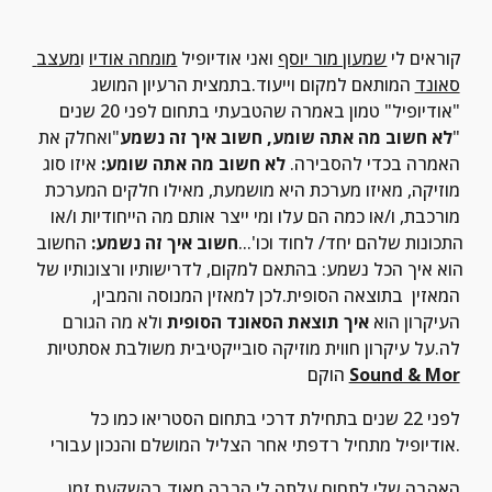
קוראים לי 
שמעון מור יוסף
 ואני אודיופיל 
מומחה אודיו
 ו
מעצב 
סאונד
 המותאם למקום וייעוד.בתמצית הרעיון המושג 
"אודיופיל" טמון באמרה שהטבעתי בתחום לפני 20 שנים 
"
לא חשוב מה אתה שומע, חשוב איך זה נשמע
"ואחלק את 
האמרה בכדי להסבירה. 
לא חשוב מה אתה שומע:
 איזו סוג 
מוזיקה, מאיזו מערכת היא מושמעת, מאילו חלקים המערכת 
מורכבת, ו/או כמה הם עלו ומי ייצר אותם מה הייחודיות ו/או 
התכונות שלהם יחד/ לחוד וכו'...
חשוב איך זה נשמע:
 החשוב 
הוא איך הכל נשמע: בהתאם למקום, לדרישותיו ורצונותיו של 
המאזין  בתוצאה הסופית.לכן למאזין המנוסה והמבין, 
העיקרון הוא 
איך תוצאת הסאונד הסופית
 ולא מה הגורם 
לה.על עיקרון חווית מוזיקה סובייקטיבית משולבת אסתטיות 
Sound & Mor
הוקם 
לפני 22 שנים בתחילת דרכי בתחום הסטריאו כמו כל 
אודיופיל מתחיל רדפתי אחר הצליל המושלם והנכון עבורי.
האהבה שלי לתחום עלתה לי הרבה מאוד בהשקעת זמן 