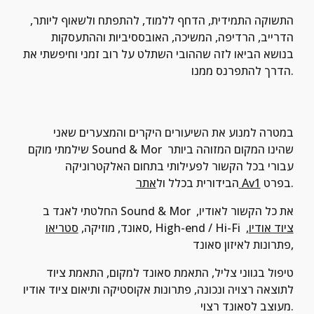
התשוקה התמידית, הדחף ללמוד, להתפתח ולשאוף ליותר, 
הדרייב, הרדיפה, המשיכה, האובססיביות וההתעסקות 
בנושא הביאו לזה שההובי השתלט על רוב זמני וחיפשתי את 
הדרך להתפרנס ממנו.
במטרה למנוע את השיעורים היקרים והמצערים שאני 
שילמתי מוקם Sound & Mor שהינו המקום המזוהה ביותר 
עבורי בכל הקשור לפעילותי בתחום האלקטרוניקה 
 בפרט.
אתר Av1
הבידורית בכלל ול
החלטתי לאגד ב Sound & Mor את כל הקשור לאודיו, 
ציוד אודיו
, 
, High-end / Hi-Fi 
סאונד, מוזיקה, 
סטריאו
פתרונות לאיזון סאונד,
טיפול בגווני צליל, התאמת סאונד למקום, התאמת ציוד  
לתוצאה רצויה ונכונה, פתרונות אקוסטיקה ותיאום ציוד אודיו 
מעוצב לסאונד רצוי.