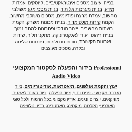
בנייה ועיצוב מסכים אינטראקטיביים
,
קיוסקים ועמדות
מידע
,
בניית מערכות אל תור
,
בניית מסכי מגע
משולבי
מחשוב
, עמדת מרצה ו
פודיומים
,
מסכים משולבי מחשוב
,
הקמת
קירות מולטימדיה
, בניית מכונות משחק, הקמת
רשתות מחשבים, ייצור הנדסי ופתרונות למתח נמוך,
בניית ריהוט ייעודי לאלקטרוניקה, מתקני תליה, שידות
וארונות תקשורת,
,
חוויות טכנולוגיות
פתרונות שליטה
,
ובקרה
מסכים מעוצבים
בידור והפעלה לסקטור המקצועי Professional
Audio Video
יעוץ והקמת אולפנים, תיאטראות, אודיטוריומים
.
ציוד
הגברה מקצועי - פנים וחוץ
,
ציוד הפעלה
.
ציוד סאונד לאמנים,
מוזיקאים, יוצרים ונגנים
.
אודיו מקצועי בכל הרמות ולכל סוגי
האולפני
:
הקלטה, מיקסינג, מאסטרינג, רדיו וטלוויזיה
.