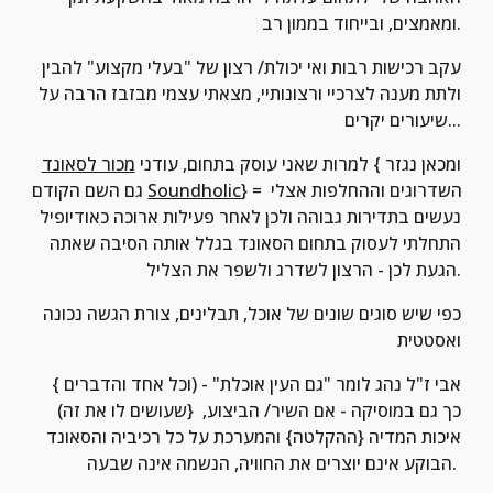
ומאמצים, ובייחוד בממון רב.
עקב רכישות רבות ואי יכולת/ רצון של "בעלי מקצוע" להבין 
ולתת מענה לצרכיי ורצונותיי, מצאתי עצמי מבזבז הרבה על 
שיעורים יקרים...
 {ומכאן נגזר 
למרות שאני עוסק בתחום, עודני 
מכור לסאונד
} = השדרוגים וההחלפות אצלי 
Soundholic
גם השם הקודם 
נעשים בתדירות גבוהה ולכן לאחר פעילות ארוכה כאודיופיל 
התחלתי לעסוק בתחום הסאונד בגלל אותה הסיבה שאתה 
הגעת לכן - הרצון לשדרג ולשפר את הצליל.
כפי שיש סוגים שונים של אוכל, תבלינים, צורת הגשה נכונה 
ואסטטית
{אבי ז"ל נהג לומר "גם העין אוכלת" - (וכל אחד והדברים 
שעושים לו את זה)} כך גם במוסיקה - אם השיר/ הביצוע, 
איכות המדיה {ההקלטה} והמערכת על כל רכיביה והסאונד 
הבוקע אינם יוצרים את החוויה, הנשמה אינה שבעה. 