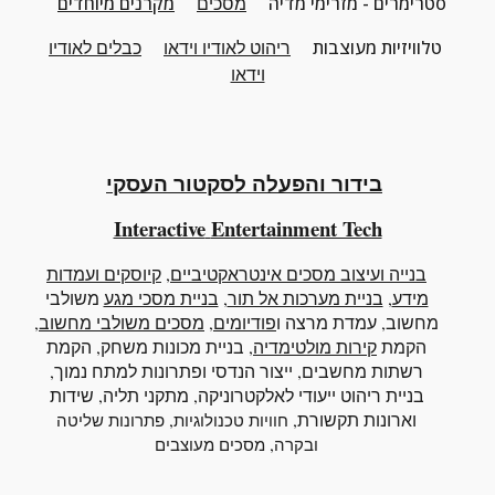
סטרימרים - מזרימי מדיה
מסכים
מקרנים מיוחדים
טלוויזיות מעוצבות
ריהוט
לאודיו וידאו
כבלים לאודיו
וידאו
בידור והפעלה לסקטור העסקי
Interactive
Entertainment Tech
בנייה ועיצוב מסכים אינטראקטיביים
,
קיוסקים ועמדות
מידע
,
בניית מערכות אל תור
,
בניית מסכי מגע
משולבי
מחשוב
, עמדת מרצה ו
פודיומים
,
מסכים משולבי מחשוב
,
הקמת
קירות מולטימדיה
, בניית מכונות משחק, הקמת
רשתות מחשבים, ייצור הנדסי ופתרונות למתח נמוך,
בניית ריהוט ייעודי לאלקטרוניקה, מתקני תליה, שידות
וארונות תקשורת,
,
חוויות טכנולוגיות
פתרונות שליטה
,
ובקרה
מסכים מעוצבים