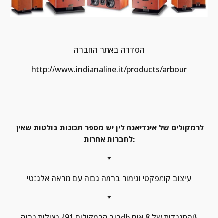
הסדרה באתר החברה
http://www.indianaline.it/products/arbour
לרמקולים של אינדיאנה לין יש מספר תכונות בולטות שאין 
לחברות אחרות:
*
עיצוב קומפקטי וגימור ברמה גבוה עם מראה אלגנטי
*
נצילות גבוה {רוב הרמקולים 91db והתנגדות של 8 אום}