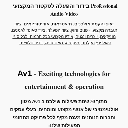
בידור והפעלה לסקטור המקצועי Professional
Audio Video
יעוץ והקמת אולפנים, תיאטראות, אודיטוריומים
.
ציוד
הגברה מקצועי - פנים וחוץ
,
ציוד הפעלה
.
ציוד סאונד לאמנים,
מוזיקאים, יוצרים ונגנים
.
אודיו מקצועי בכל הרמות ולכל סוגי
האולפני
:
הקלטה, מיקסינג, מאסטרינג, רדיו וטלוויזיה
.
Exciting technologies for
Av1
-
entertainment
&
operation
מתוך 30 שנות פעילות שילבנו ב
מגוון
Av1
אולטימטיבי של
אנשי מקצוע ומומחים, בעלי עסקים
וחברות הנותנים מענה מקיף לכל פרויקט מתחומי
הפעילות שלנו: