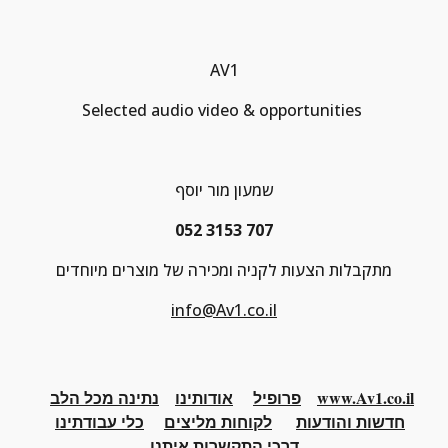
AV1
Selected audio video & opportunities 
שמעון מור יוסף
052 3153 707
מתקבלות הצעות לקניה ומכירה של מוצרים מיוחדים
info@Av1.co.il
www.Av1.co.il
פרופיל
אודותינו
נתינה מכל הלב
חדשות והודעות
לקוחות מליצים
כלי
עבודתינו
דרכי התקשרות איתנו