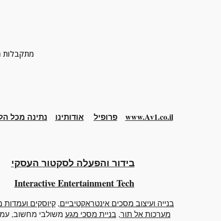
מתקבלות הצ
www.Av1.co.il
פרופיל
אודותינו
נתינה מכל הל
בידור והפעלה לסקטור העסקי
Interactive
Entertainment Tech
בנייה ועיצוב מסכים אינטראקטיביים
,
קיוסקים ועמדות מ
מערכות אל תור
,
בניית מסכי מגע
משולבי מחשוב
, עמ