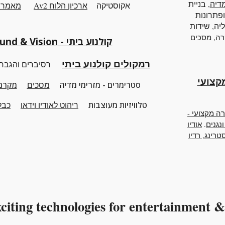
מדיה
, בניית
אקוסטיקה
ארכיון
ה
לוח Av2
מאמרים
פתרונות
ליה, שידות
,
רה
מסכים
קולנוע ביתי - Sound & Vision
רמקולים קולנוע ביתי
רסיברים והגבר
Professio
סטרימרים - מזרימי מדיה
מסכים
מקרני
טלוויזיות מעוצבות
ריהוט
לאודיו וידאו
כבלי
רה מקצועי -
ונגנים
.
אודיו
רינג, רדיו
citing technologies for entertainment
&