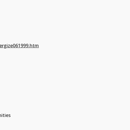
ergize061999.htm
ties  