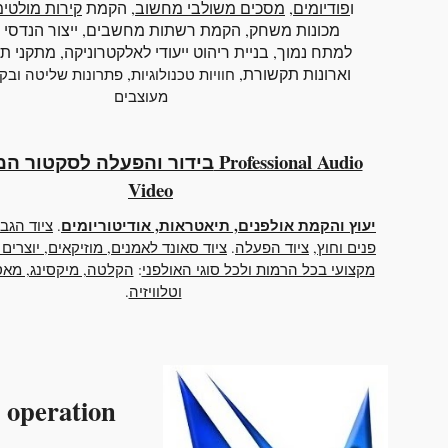
ו
פודיומים
,
מסכים משולבי מחשוב
, הקמת
קירות מולטי
מכונות משחק, הקמת רשתות מחשבים, ייצור הנדסי ו
למתח נמוך, בניית ריהוט ייעודי לאלקטרוניקה, מתקני ת
וארונות תקשורת,
,
חוויות טכנולוגיות
פתרונות שליטה ובק
מעוצבים
בידור והפעלה לסקטור המקצועי nal Audio
Video
יעוץ והקמת אולפנים, תיאטראות, אודיטוריומים
.
ציוד הגב
פנים וחוץ
,
ציוד הפעלה
.
ציוד סאונד לאמנים, מוזיקאים, יוצרים 
מקצועי בכל הרמות ולכל סוגי האולפני
:
הקלטה, מיקסינג, מאסט
וטלוויזיה
.
operation