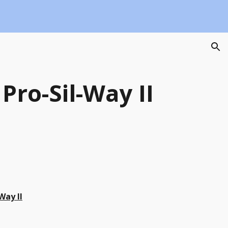
ion
ro-Sil-Way II
Way II