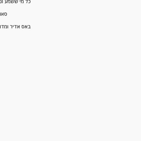
כל מי ששמע ונ
סאו
באס אדיר ומדוי