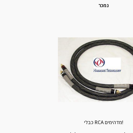
נמכר
כבלי RCA מדהימים!