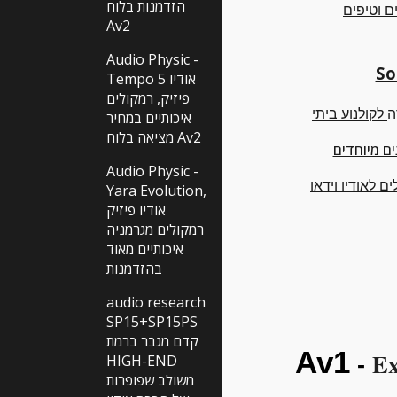
הזדמנות בלוח
 וטיפים
Av2
Audio Physic -
Tempo 5 אודיו
פיזיק, רמקולים
ה
לקולנוע ביתי
איכותיים במחיר
מציאה בלוח Av2
ם מיוחדים
Audio Physic -
ם לאודיו וידאו
Yara Evolution,
אודיו פיזיק
רמקולים מגרמניה
איכותיים מאוד
בהזדמנות
audio research
SP15+SP15PS
קדם מגבר ברמת
Av1
Ex
HIGH-END
-
משולב שפופרות