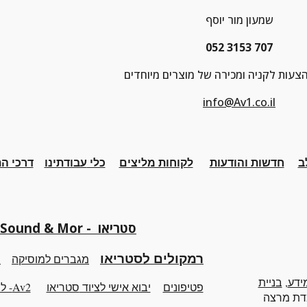
שמעון מור יוסף
052 3153 707
עות לקניה ומכירה של מוצרים מיוחדים
info@Av1.co.il
ב
חדשות והודעות
לקוחות מליצים
כלי
עבודתינו
דרכי ה
Sound & Mor - סטריאו
רמקולים לסטריאו
מגברים למוסיקה
נ
ידע
,
בניית
פטיפונים
יבוא אישי לציוד
סטריאו
Av2- לוח הזדמנויות
דת מרצה