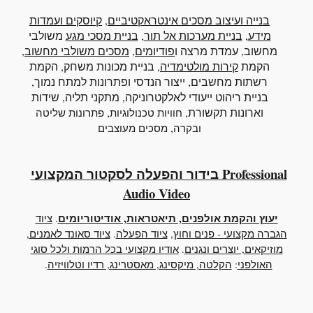
בנייה ועיצוב מסכים אינטראקטיביים
,
קיוסקים ועמדות
מידע
,
בניית מערכות אל תור
,
בניית מסכי מגע
משולבי
מחשוב
, עמדת מרצה ו
פודיומים
,
מסכים משולבי מחשוב
,
הקמת
קירות מולטימדיה
, בניית מכונות משחק, הקמת
רשתות מחשבים, ייצור הנדסי ופתרונות למתח נמוך,
בניית ריהוט ייעודי לאלקטרוניקה, מתקני תליה, שידות
וארונות תקשורת,
,
חוויות טכנולוגיות
פתרונות שליטה
,
ובקרה
מסכים מעוצבים
בידור והפעלה לסקטור המקצועי Professional
Audio Video
יעוץ והקמת אולפנים, תיאטראות, אודיטוריומים
.
ציוד
הגברה מקצועי - פנים וחוץ
,
ציוד הפעלה
.
ציוד סאונד לאמנים,
מוזיקאים, יוצרים ונגנים
.
אודיו מקצועי בכל הרמות ולכל סוגי
האולפני
:
הקלטה, מיקסינג, מאסטרינג, רדיו וטלוויזיה
.