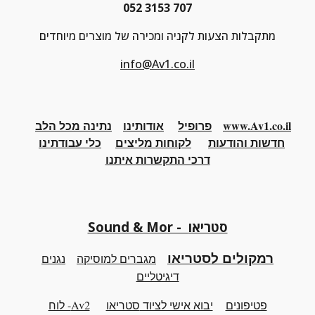
052 3153 707
מתקבלות הצעות לקניה ומכירה של מוצרים מיוחדים
info@Av1.co.il
www.Av1.co.il
פרופיל
אודותינו
נתינה מכל הלב
חדשות והודעות
לקוחות מליצים
כלי
עבודתינו
דרכי התקשרות איתנו
Sound & Mor - סטריאו
רמקולים לסטריאו
מגברים למוסיקה
נגנים
דיגיטליים
פטיפונים
יבוא אישי לציוד
סטריאו
Av2- לוח