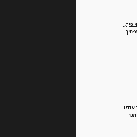
יהללך זר ולא פיך, 
פתיך
ארכיון לציוד אודיו 
מכר