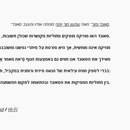
 מומחה אודיו ומעצב סאונד.
סאונד ומור
" מאת 
שמעון מור יוסף
"
סאונד ו/או מוזיקה מופקים מחוליות מקושרות שכולן חשובות, משפיעות ומושפעות עד שאנו חווים.
מוזיקה אינה מוחשית, אך היא פורטת על מיתרי נפשנו ומשובבת 
מאידך את הסאונד אנו חווים גם באמצעות הגוף {ראה מאמר 
אנ
בכדי לספק חוויה עילאית של הנאה פיזית ורוחנית במקביל, חשוב ביותר לייצור איזון:
בין החוליות המפיקות את הסאונד ובהתאמה למקום ההשמעה, סוג המוזיקה וטעמו של המאזין.
nd
/
Hi-Fi