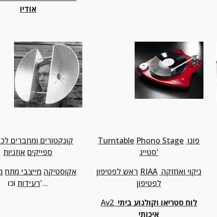
אודיו
פונו 
Phono Stage
Turntable
קונקטורים ומחברים לכ
סטייג'
ספייקים
אוזניות
ניקוי ואחזקה 
RIAA
ראש לפטיפון
אקוסטיקה
מייצבי מתח
לפטיפון
 וכו'...
רעידות
 לוח סטריאו וקולנוע ביתי 
Av2
איכותי