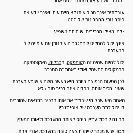
"מגבר"
 ושומע אותו מחובר לסט אחר
עובדתית אינך מכיר אותו לא חיית איתו ואינך יודע את 
היתרונות/ החסרונות של הסט
למי מאילו הרכיבים יש חותם משפיע?
!אינך יכול להחליט שהמגבר הוא הנותן את אופייה של 
המערכת
יכול להיות שהיה זה ה
קומפקט
, ה
כבלים
, האקוסטיקה, 
הרמקולים החשמל ואולי באמת זה המגבר
לכן הטעות הנפוצה ביותר היא כאשר משהוא שומע מערכת 
שאינו מכיר אותה ומחליט איזה רכיב טוב / לא
האמת היא שרק מי שבודד את אותו הרכיב בתנאים שמוכרים 
לו יכול לתת הערכה של אופי לגביו
מה גם שהכול עדיין ביחס לאותה המערכת ולאותו המאזין
מכוון שיש 
מגבר
 שייתן תוצאה טובה ב
מערכת אודיו
 אחת 