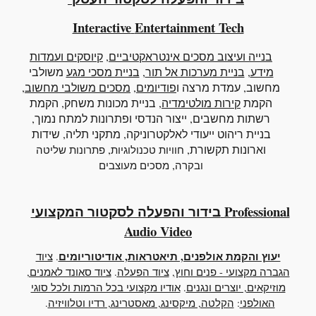
Interactive
Entertainment Tech
בנייה ועיצוב מסכים אינטראקטיביים
,
קיוסקים ועמדות
מידע
,
בניית מערכות אל תור
,
בניית מסכי מגע
משולבי
מחשוב
, עמדת מרצה ו
פודיומים
,
מסכים משולבי מחשוב
,
הקמת
קירות מולטימדיה
, בניית מכונות משחק, הקמת
רשתות מחשבים, ייצור הנדסי ופתרונות למתח נמוך,
בניית ריהוט ייעודי לאלקטרוניקה, מתקני תליה, שידות
וארונות תקשורת,
,
חוויות טכנולוגיות
פתרונות שליטה
,
ובקרה
מסכים מעוצבים
בידור והפעלה לסקטור המקצועי Professional
Audio Video
יעוץ והקמת אולפנים, תיאטראות, אודיטוריומים
.
ציוד
הגברה מקצועי - פנים וחוץ
,
ציוד הפעלה
.
ציוד סאונד לאמנים,
מוזיקאים, יוצרים ונגנים
.
אודיו מקצועי בכל הרמות ולכל סוגי
האולפני
:
הקלטה, מיקסינג, מאסטרינג, רדיו וטלוויזיה
.