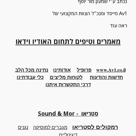
נכתב ע"י שמעון מור יוסף
מייסד ומנכ"ל הצוות המקצועי של Av1
ראה עוד
מאמרים וטיפים לתחום האודיו וידאו
www.Av1.co.il
פרופיל
אודותינו
נתינה מכל הלב
חדשות והודעות
לקוחות מליצים
כלי
עבודתינו
דרכי התקשרות איתנו
Sound & Mor - סטריאו
רמקולים לסטריאו
מגברים למוסיקה
נגנים
דיגיטליים