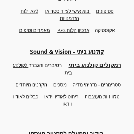
פטיפונים
יבוא אישי לציוד
סטריאו
Av2- לוח
הזדמנויות
אקוסטיקה
ארכיון
ה
לוח Av2
מאמרים וטיפים
קולנוע ביתי - Sound & Vision
רמקולים קולנוע ביתי
רסיברים והגברה
לקולנוע
ביתי
סטרימרים - מזרימי מדיה
מסכים
מקרנים מיוחדים
טלוויזיות מעוצבות
ריהוט
לאודיו וידאו
כבלים לאודיו
וידאו
בידור והפעלה לסקטור העסקי