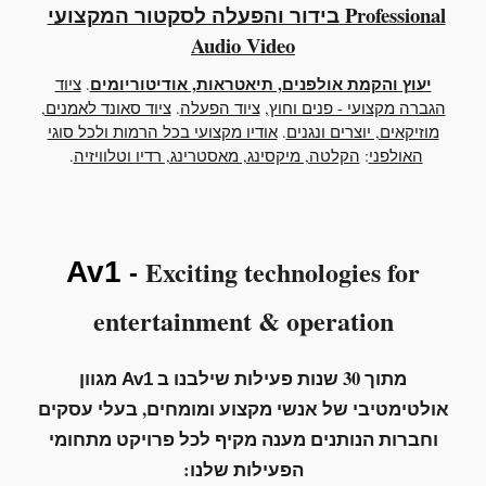
בידור והפעלה לסקטור המקצועי Professional
Audio Video
יעוץ והקמת אולפנים, תיאטראות, אודיטוריומים
.
ציוד
הגברה מקצועי - פנים וחוץ
,
ציוד הפעלה
.
ציוד סאונד לאמנים,
מוזיקאים, יוצרים ונגנים
.
אודיו מקצועי בכל הרמות ולכל סוגי
האולפני
:
הקלטה, מיקסינג, מאסטרינג, רדיו וטלוויזיה
.
Exciting technologies for
Av1
-
entertainment
&
operation
מתוך 30 שנות פעילות שילבנו ב
מגוון
Av1
אולטימטיבי של
אנשי מקצוע ומומחים, בעלי עסקים
וחברות הנותנים מענה מקיף לכל פרויקט מתחומי
הפעילות שלנו: