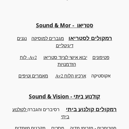
Sound & Mor - סטריאו
רמקולים לסטריאו
מגברים למוסיקה
נגנים
דיגיטליים
פטיפונים
יבוא אישי לציוד
סטריאו
Av2- לוח
הזדמנויות
אקוסטיקה
ארכיון
ה
לוח Av2
מאמרים וטיפים
קולנוע ביתי - Sound & Vision
רמקולים קולנוע ביתי
רסיברים והגברה
לקולנוע
ביתי
סטרימרים - מזרימי מדיה
מסכים
מקרנים מיוחדים