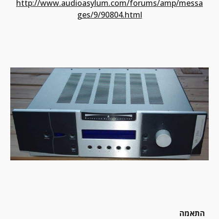
http://www.audioasylum.com/forums/amp/messa
ges/9/90804.html
התאמה