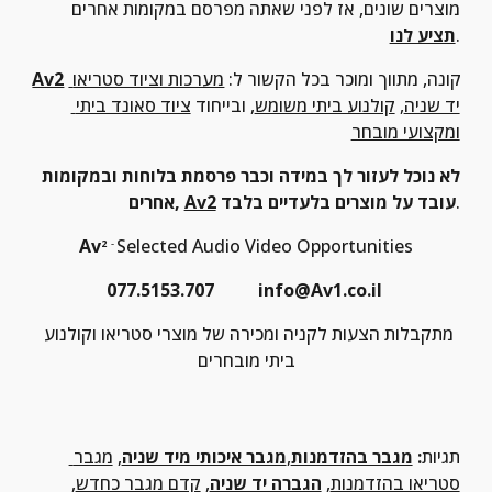
מוצרים שונים, אז לפני שאתה מפרסם במקומות אחרים 
.
תציע לנו
 קונה, מתווך ומוכר בכל הקשור ל: 
מערכות וציוד סטריאו 
Av2
יד שניה
, 
קולנוע ביתי משומש
, ובייחוד 
ציוד סאונד ביתי 
ומקצועי מובחר
לא נוכל לעזור לך במידה וכבר פרסמת בלוחות ובמקומות 
.
 עובד על מוצרים בלעדיים בלבד
Av2
אחרים, 
Av
Selected Audio Video Opportunities
2
- 
077.5153.707          info@Av1.co.il 
מתקבלות הצעות לקניה ומכירה של מוצרי סטריאו וקולנוע 
ביתי מובחרים
תגיות
: 
מגבר בהזדמנות
,
מגבר איכותי מיד שניה
, 
מגבר 
סטריאו בהזדמנות
, 
הגברה יד שניה
, 
קדם מגבר כחדש
, 