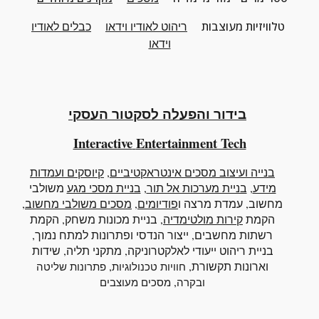
טלוויזיות מעוצבות
ריהוט
לאודיו וידאו
כבלים לאודיו
וידאו
בידור והפעלה לסקטור העסקי
Interactive
Entertainment Tech
בנייה ועיצוב מסכים אינטראקטיביים
,
קיוסקים ועמדות
מידע
,
בניית מערכות אל תור
,
בניית מסכי מגע
משולבי
מחשוב
, עמדת מרצה ו
פודיומים
,
מסכים משולבי מחשוב
,
הקמת
קירות מולטימדיה
, בניית מכונות משחק, הקמת
רשתות מחשבים, ייצור הנדסי ופתרונות למתח נמוך,
בניית ריהוט ייעודי לאלקטרוניקה, מתקני תליה, שידות
וארונות תקשורת,
,
חוויות טכנולוגיות
פתרונות שליטה
,
ובקרה
מסכים מעוצבים