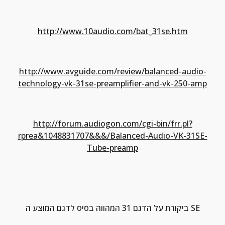
http://www.10audio.com/bat_31se.htm
http://www.avguide.com/review/balanced-audio-
technology-vk-31se-preamplifier-and-vk-250-amp
http://forum.audiogon.com/cgi-bin/frr.pl?
rprea&1048831707&&&/Balanced-Audio-VK-31SE-
Tube-preamp
ביקורת על הדגם 31 המהווה בסיס לדגם המוצע ה SE