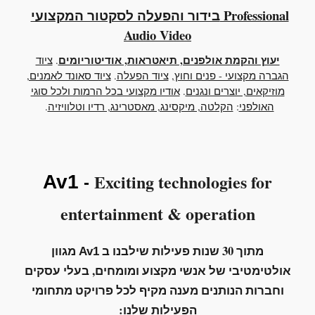
בידור והפעלה לסקטור המקצועי Professional
Audio Video
יעוץ והקמת אולפנים, תיאטראות, אודיטוריומים
.
ציוד
הגברה מקצועי - פנים וחוץ
,
ציוד הפעלה
.
ציוד סאונד לאמנים,
מוזיקאים, יוצרים ונגנים
.
אודיו מקצועי בכל הרמות ולכל סוגי
האולפני
:
הקלטה, מיקסינג, מאסטרינג, רדיו וטלוויזיה
.
Exciting technologies for
Av1
-
entertainment
&
operation
מתוך 30 שנות פעילות שילבנו ב
מגוון
Av1
אולטימטיבי של
אנשי מקצוע ומומחים, בעלי עסקים
וחברות הנותנים מענה מקיף לכל פרויקט מתחומי
הפעילות שלנו: