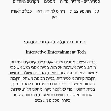
סטרימרים - מזרימי מדיה
מסכים
מקרנים מיוחדים
טלוויזיות מעוצבות
ריהוט
לאודיו וידאו
כבלים לאודיו
וידאו
בידור והפעלה לסקטור העסקי
Interactive
Entertainment Tech
בנייה ועיצוב מסכים אינטראקטיביים
,
קיוסקים ועמדות
מידע
,
בניית מערכות אל תור
,
בניית מסכי מגע
משולבי
מחשוב
, עמדת מרצה ו
פודיומים
,
מסכים משולבי מחשוב
,
הקמת
קירות מולטימדיה
, בניית מכונות משחק, הקמת
רשתות מחשבים, ייצור הנדסי ופתרונות למתח נמוך,
בניית ריהוט ייעודי לאלקטרוניקה, מתקני תליה, שידות
וארונות תקשורת,
,
חוויות טכנולוגיות
פתרונות שליטה
,
ובקרה
מסכים מעוצבים