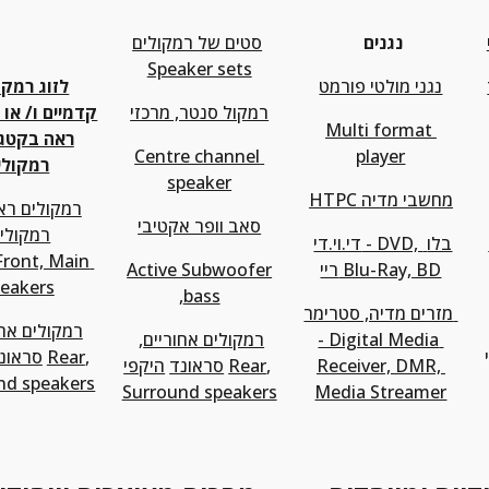
נגנים
סטים של רמקולים
Speaker sets
נגני מולטי פורמט
רמקול סנטר, מרכזי
Multi format 
Centre channel 
player
רמקולי
speaker
HTPC מחשבי מדיה
רמקולים רא
סאב וופר אקטיבי
די.וי.די - DVD, בלו 
ריי Blu-Ray, BD
Active Subwoofer
eakers
,
bass
מזרים מדיה, סטרימר 
רמקולים אחו
- Digital Media 
רמקולים אחוריים
, 
, 
Rear
סראונ
Receiver, DMR, 
, 
Rear
סראונד
היקפי
nd speakers
Surround speakers
Media Streamer