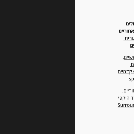
לזוג רמקולים 
קדמיים ו/ או אחוריים 
ראה בקטגורית 
ם
שיים
, 
רמקולים 
קדמייםFront, Main 
sp
ריים
, 
ד
היקפי
Surrou