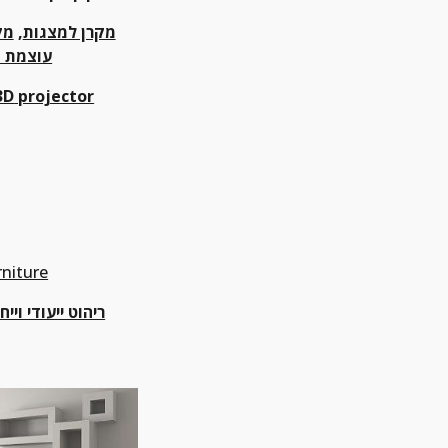
מקרן למצגות
, 
מק
עוצמת ה
3D
 projector
rniture
ריהוט ייעודי וייח