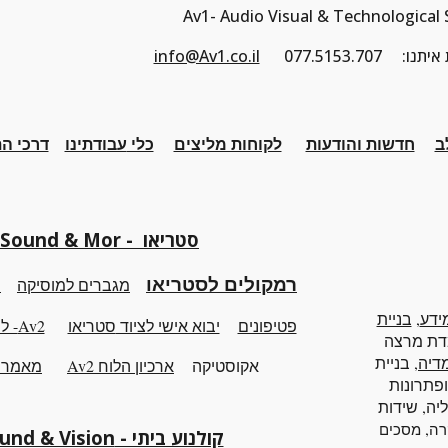
Av1- Audio Visual & Technological 
תקשרות איתנו
info@Av1.co.il
ב
חדשות והודעות
לקוחות מליצים
כלי
עבודתינו
דרכי ה
Sound & Mor - סטריאו
רמקולים לסטריאו
מגברים למוסיקה
נ
ידע
,
בניית
פטיפונים
יבוא אישי לציוד
סטריאו
Av2- לוח הזדמנויות
דת מרצה
מדיה
, בניית
אקוסטיקה
ארכיון
ה
לוח Av2
מאמרים
פתרונות
ליה, שידות
,
רה
מסכים
קולנוע ביתי - Sound & Vision