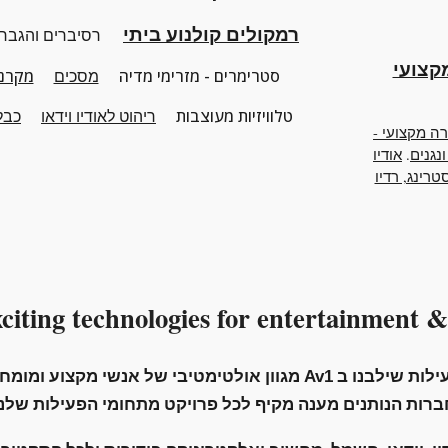
רמקולים קולנוע ביתי
רסיברים והגבר
Professio
סטרימרים - מזרימי מדיה
מסכים
מקרני
טלוויזיות מעוצבות
ריהוט
לאודיו וידאו
כבלי
רה מקצועי -
ונגנים
.
אודיו
רינג, רדיו
citing technologies for entertainment
&
מגוון אולטימטיבי של
אנשי מקצוע ומומחי
Av1
ברות הנותנים מענה מקיף לכל פרויקט מתחומי הפעילות שלנו