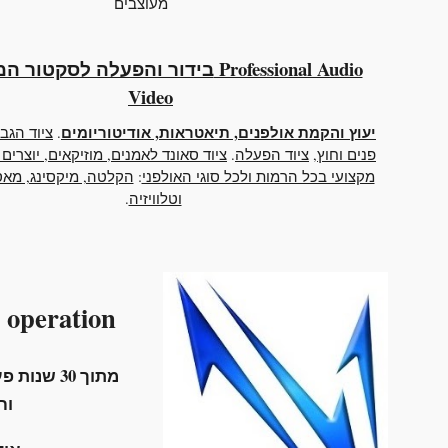
מעוצבים
בידור והפעלה לסקטור המקצועי nal Audio
Video
יעוץ והקמת אולפנים, תיאטראות, אודיטוריומים
.
ציוד הגב
פנים וחוץ
,
ציוד הפעלה
.
ציוד סאונד לאמנים, מוזיקאים, יוצרים 
מקצועי בכל הרמות ולכל סוגי האולפני
:
הקלטה, מיקסינג, מאסט
וטלוויזיה
.
operation
מתוך 30 שנות פעילות שילבנו ב
וח