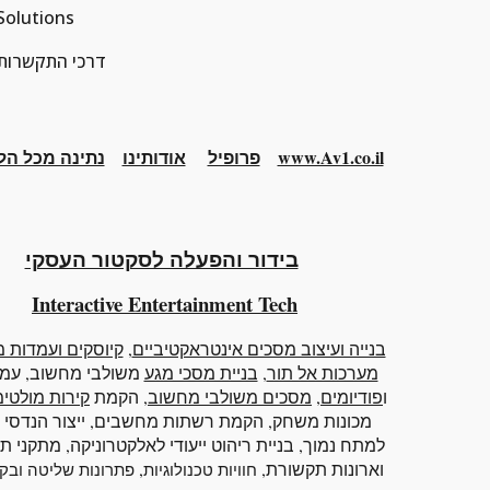
Solutions
      077.5153.707     :דרכי ה
www.Av1.co.il
פרופיל
אודותינו
נתינה מכל הל
בידור והפעלה לסקטור העסקי
Interactive
Entertainment Tech
בנייה ועיצוב מסכים אינטראקטיביים
,
קיוסקים ועמדות מ
מערכות אל תור
,
בניית מסכי מגע
משולבי מחשוב
, עמ
ו
פודיומים
,
מסכים משולבי מחשוב
, הקמת
קירות מולטי
מכונות משחק, הקמת רשתות מחשבים, ייצור הנדסי ו
למתח נמוך, בניית ריהוט ייעודי לאלקטרוניקה, מתקני ת
וארונות תקשורת,
,
חוויות טכנולוגיות
פתרונות שליטה ובק