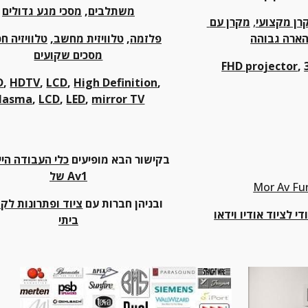
משתלבים
, 
מסכי מגע גדולים
רן מקצועי
,
מקרן עם 
ארה גבוהה
פלזמה
, 
טלוויזית מחשב,
טלוויזיה ח
מסכים שקועים
FHD projector
, 
D
, 
HDTV
, 
LCD
, 
High Definition
, 
lasma
, 
LCD
, 
LED
, 
mirror TV
בקישור הבא מופיעים 
של Av1
Mor Av Fu
ובניהן חברות עם 
ודי לציוד אודיו וידאו
ביתי