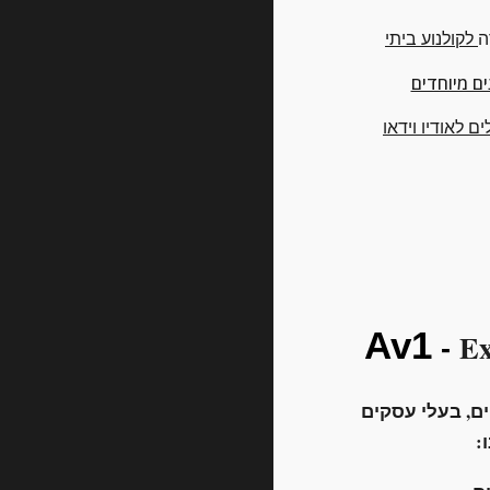
ה
לקולנוע ביתי
ם מיוחדים
ם לאודיו וידאו
Av1
Ex
-
ם, בעלי עסקים
: