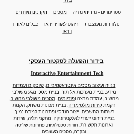
סטרימרים - מזרימי מדיה
מסכים
מקרנים מיוחדים
טלוויזיות מעוצבות
ריהוט
לאודיו וידאו
כבלים לאודיו
וידאו
בידור והפעלה לסקטור העסקי
Interactive
Entertainment Tech
בנייה ועיצוב מסכים אינטראקטיביים
,
קיוסקים ועמדות
מידע
,
בניית מערכות אל תור
,
בניית מסכי מגע
משולבי
מחשוב
, עמדת מרצה ו
פודיומים
,
מסכים משולבי מחשוב
,
הקמת
קירות מולטימדיה
, בניית מכונות משחק, הקמת
רשתות מחשבים, ייצור הנדסי ופתרונות למתח נמוך,
בניית ריהוט ייעודי לאלקטרוניקה, מתקני תליה, שידות
וארונות תקשורת,
,
חוויות טכנולוגיות
פתרונות שליטה
,
ובקרה
מסכים מעוצבים