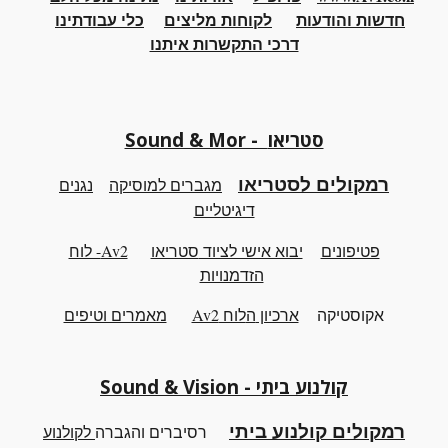
חדשות והודעות
לקוחות מליצים
כלי
עבודתינו
דרכי התקשרות איתנו
Sound & Mor - סטריאו
רמקולים לסטריאו
מגברים למוסיקה
נגנים
דיגיטליים
פטיפונים
יבוא אישי לציוד
סטריאו
Av2- לוח
הזדמנויות
אקוסטיקה
ארכיון
ה
לוח Av2
מאמרים וטיפים
קולנוע ביתי - Sound & Vision
רמקולים קולנוע ביתי
רסיברים והגברה
לקולנוע