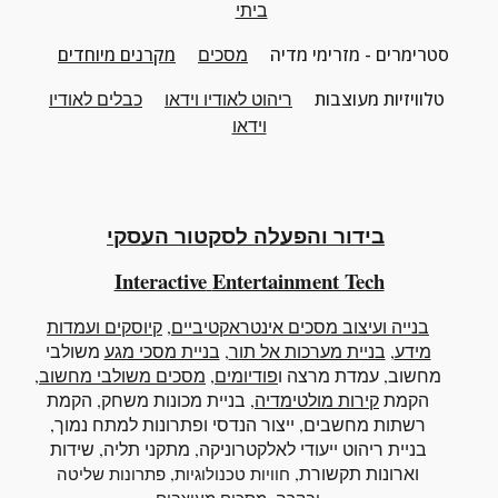
ביתי
סטרימרים - מזרימי מדיה
מסכים
מקרנים מיוחדים
טלוויזיות מעוצבות
ריהוט
לאודיו וידאו
כבלים לאודיו
וידאו
בידור והפעלה לסקטור העסקי
Interactive
Entertainment Tech
בנייה ועיצוב מסכים אינטראקטיביים
,
קיוסקים ועמדות
מידע
,
בניית מערכות אל תור
,
בניית מסכי מגע
משולבי
מחשוב
, עמדת מרצה ו
פודיומים
,
מסכים משולבי מחשוב
,
הקמת
קירות מולטימדיה
, בניית מכונות משחק, הקמת
רשתות מחשבים, ייצור הנדסי ופתרונות למתח נמוך,
בניית ריהוט ייעודי לאלקטרוניקה, מתקני תליה, שידות
וארונות תקשורת,
,
חוויות טכנולוגיות
פתרונות שליטה
,