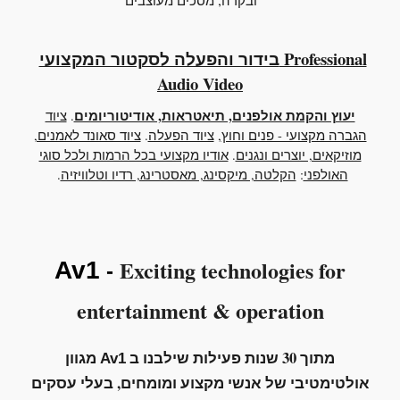
ובקרה
מסכים מעוצבים
בידור והפעלה לסקטור המקצועי Professional
Audio Video
יעוץ והקמת אולפנים, תיאטראות, אודיטוריומים
.
ציוד
הגברה מקצועי - פנים וחוץ
,
ציוד הפעלה
.
ציוד סאונד לאמנים,
מוזיקאים, יוצרים ונגנים
.
אודיו מקצועי בכל הרמות ולכל סוגי
האולפני
:
הקלטה, מיקסינג, מאסטרינג, רדיו וטלוויזיה
.
Exciting technologies for
Av1
-
entertainment
&
operation
מתוך 30 שנות פעילות שילבנו ב
מגוון
Av1
אולטימטיבי של
אנשי מקצוע ומומחים, בעלי עסקים