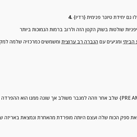
ו גם יחידת טיונר פנימית {רדיו}
4. 
 הביתי
 ומגיעים עם 
הגברה רב ערוצית
שלב אחר וזהה למגבר משולב אך שונה ממנו הוא ההפרדה בין הקדם מגבר {PRE AMP} למגבר כוח {WER AMP