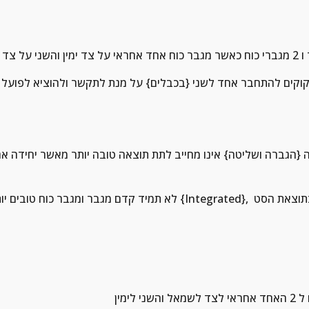
שמאל
לא תמיד קדם מגבר ומגבר כוח טובים יותר ממגבר משולב {Integrated}, כל מקרה לגופו ולכל אחד יש
ימין