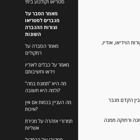
סטריאו וקולנוע ביתי
מאמר הסבר על
מגברים לסטריאו
וצורות ההגברה
השונות
 ומשמשים כמרכזיה שלמה למקורות הוידיאו, אודיו, 
מאמר הסברה על
רמקולים
מאמר על כבלים לאודיו
וידאו וחשיבותם
מה היא "תמונת במה"
ולמה היא חשובה?
PO} כך שכל אחד מהם נמצא 
מה העניין בכמות אם אין
איכות?
הרעיון של שיטה זו הוא שכל יחידה עצמאית ולכל יחידה יש את ספק הכוח שלה ועצם היותה מופרדת מהאחרת ונמצאת באריזה שונה ורחוקה ממנה 
תמרורי אזהרה על מכירת
אשליות
תפקידו של הרמקול