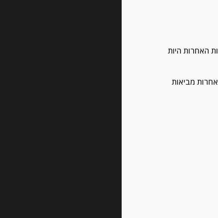
יש עוד הגברה חדישה  שנכנסת לתחום והיא הגברת צ'יפים {דיגיטלית} אבל היא אינה תופסת את ציבור האודיופיילים כמו ההגברות האחרות היות 