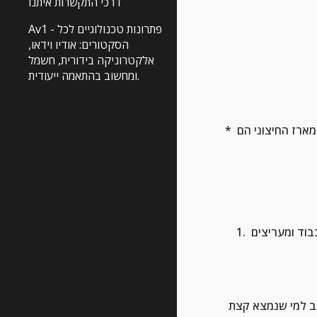
דרכי התקשרות איתנו
Av1 - פתרונות טכנולוגיים לכל
הסקטורים: אודיו וידאו,
אלקטרוניקה בידורית, חשמל
ומחשוב בהתאמה ייעודית.
* ישנם מגברי כוח הבנויים כדואל מונו מלא עם 2 כבלי חשמל שאפשר תיאורטית לנסר את היחידה ל 2 ועדיין הם יפעלו היות ופרט למארז החיצוני הם 
} והיא קיימת גם כיום ויש לה מקום כבוד ומעריצים 
חסרונות: בלאי של המנורות, חום שהן מפיצות, עוצמה לא גבוה ולכן זקוקים לרמקולים "קלים להפעלה", התעסקות שמתאימה לרוב למי שנמצא קצת 