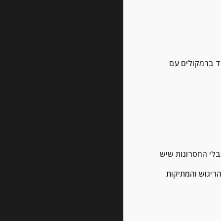
יתרונות לעומת הגברת מנורות: כוח גדול יותר, דיוק {עיוות נמוך יותר}, מהירות גבוה, ניקיון, חדות ובאס שמנוגן נכון וטוב יותר {בייחוד ברמקולים עם 
הריגוש והמתיקות