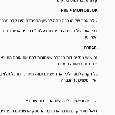
 קדם מגבר ומונובלוקים
PRE + MONOBLOK
שלב אחר של הגברה וזהה לרעיון ההפרדה הינו קדם מגבר ו 2 מגברי כוח כאשר מגבר כוח אחד אחראי על צד ימין והשני על צד 
השליטה
הבהרה:
הנתונים ואותה המטרה =
אליו משויכת ההגברה.
יש כמה וריאציות לשלושת ההגברות שהובאו
דואל מונו
:
 קדם מגבר או מגבר ההספק או שניהם מופרדים ל 2 האחד אחראי לצד לשמאל והשני ל