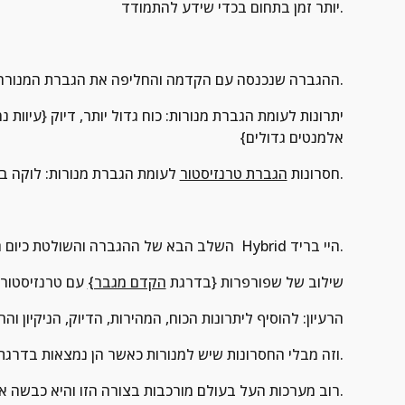
יותר זמן בתחום בכדי שידע להתמודד.
2. ההגברה שנכנסה עם הקדמה והחליפה את הגברת המנורה היא הגברת הטרנזיסטור שהיא השיטה השולטת כיום בעולם.
אלמנטים גדולים}
 לעומת הגברת מנורות: לוקה בחוסר בחמימות, מתיקות שקשה להשגה.
חסרונות 
הגברת טרנזיסטור
3. השלב הבא של ההגברה והשולטת כיום היא הכלאה בין העולמות והיא נקראת  Hybrid היי בריד.
שילוב של שפורפרות {בדרגת 
הקדם מגבר}
 עם טרנזיסטורים {בד
הרעיון: להוסיף ליתרונות הכוח, המהירות, הדיוק, הניקיון 
וזה מבלי החסרונות שיש למנורות כאשר הן נמצאות בדרגת מגבר ההספק = בלאי, חום ייתר, חוסר דיוק ועיוות.
רוב מערכות העל בעולם מורכבות בצורה הזו והיא כבשה את הדרך הנכונה והמובילה ביותר.