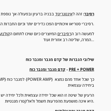
רסיבר
: 
זהה ל
אינטגריטד
 בבניה ברעיון ובפעולה אך נוספת ל
רסיברי סטריאו איכותיים הפכו נדירים יותר וכיום החברות היפניות שולטות בשוק הקטן הזה ולרוב ברמות הנמוכות ביותר.
למעשה רוב ה
רסיברים
 המיוצרים כיום שויכו לתחום ה
קולנוע
המרה, שליטה רב אזורית ועוד...
שילובי הגברות של קדם מגבר ומגבר כוח
PRE + POWER
 - 
קדם מגבר ומגבר כוח
ביחידה עצמאית
היא אינה מושפעת מהפרעות חשמל ולאלקטרו מגנטיות.