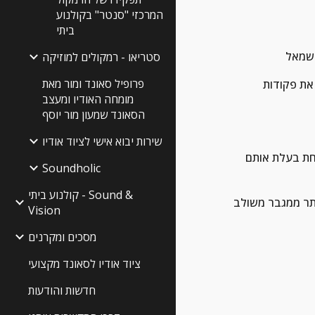
המרכזי "סנטר" בקולנוע
ביתי
סטריאו - רמקולים למוזיקה
פרופיל סאונד ומור מאת
בכל אופן של הגברה מופרדת בעלת 2 רכיבים או יותר הם זקוקים להתחבר אחד לשני {בכבלים} על מנת לתקשר ולהוציא לפועל את פקודות 
מומחה האודיו ומעצב
הסאונד שמעון מור יוסף
שירות יבוא אישי לציוד אודיו
זה שיש מס' יחידות הגברה שאמורות לתת את אותה התוצאה {הגברה ושליטה} אינו מחייב לתת תוצאה טובה יותר מאשר יחידה אחת בעלת אותם 
Soundholic
קולנוע ביתי - Sound &
 יתרונות/ חסרונות והכל תלוי בתוצאת הסט 
Vision
מסכים ומקרנים
ציוד אודיו לסאונד מקצועי
חדשות והודעות