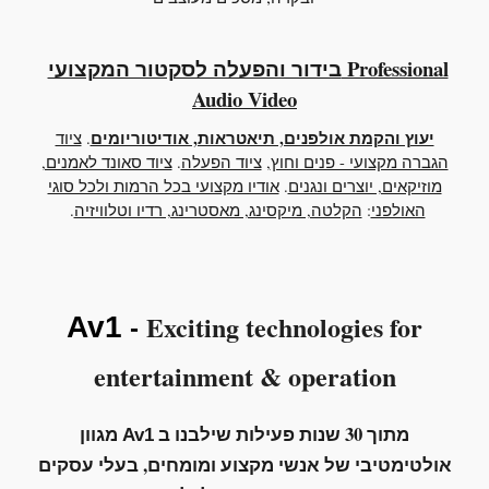
בידור והפעלה לסקטור המקצועי Professional
Audio Video
יעוץ והקמת אולפנים, תיאטראות, אודיטוריומים
.
ציוד
הגברה מקצועי - פנים וחוץ
,
ציוד הפעלה
.
ציוד סאונד לאמנים,
מוזיקאים, יוצרים ונגנים
.
אודיו מקצועי בכל הרמות ולכל סוגי
האולפני
:
הקלטה, מיקסינג, מאסטרינג, רדיו וטלוויזיה
.
Exciting technologies for
Av1
-
entertainment
&
operation
מתוך 30 שנות פעילות שילבנו ב
מגוון
Av1
אולטימטיבי של
אנשי מקצוע ומומחים, בעלי עסקים