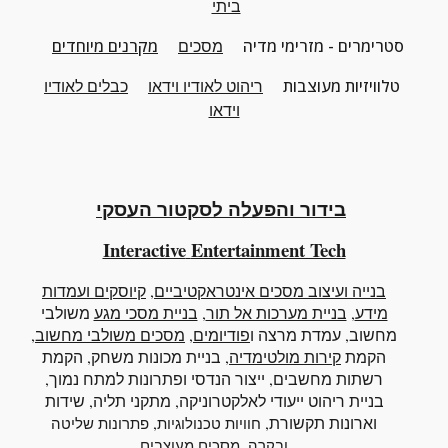
ביתי
סטרימרים - מזרימי מדיה
מסכים
מקרנים מיוחדים
טלוויזיות מעוצבות
ריהוט
לאודיו וידאו
כבלים לאודיו
וידאו
בידור והפעלה לסקטור העסקי
Interactive
Entertainment Tech
בנייה ועיצוב מסכים אינטראקטיביים
,
קיוסקים ועמדות
מידע
,
בניית מערכות אל תור
,
בניית מסכי מגע
משולבי
מחשוב
, עמדת מרצה ו
פודיומים
,
מסכים משולבי מחשוב
,
הקמת
קירות מולטימדיה
, בניית מכונות משחק, הקמת
רשתות מחשבים, ייצור הנדסי ופתרונות למתח נמוך,
בניית ריהוט ייעודי לאלקטרוניקה, מתקני תליה, שידות
וארונות תקשורת,
,
חוויות טכנולוגיות
פתרונות שליטה
,
ובקרה
מסכים מעוצבים