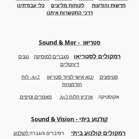
חדשות והודעות
לקוחות מליצים
כלי
עבודתינו
דרכי התקשרות איתנו
Sound & Mor - סטריאו
רמקולים לסטריאו
מגברים למוסיקה
נגנים
דיגיטליים
פטיפונים
יבוא אישי לציוד
סטריאו
Av2- לוח
הזדמנויות
אקוסטיקה
ארכיון
ה
לוח Av2
מאמרים וטיפים
קולנוע ביתי - Sound & Vision
רמקולים קולנוע ביתי
רסיברים והגברה
לקולנוע