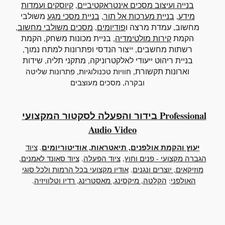
בנייה ועיצוב מסכים אינטראקטיביים
,
קיוסקים ועמדות
מידע
,
בניית מערכות אל תור
,
בניית מסכי מגע
משולבי
מחשוב
, עמדת מרצה ו
פודיומים
,
מסכים משולבי מחשוב
,
הקמת
קירות מולטימדיה
, בניית מכונות משחק, הקמת
רשתות מחשבים, ייצור הנדסי ופתרונות למתח נמוך,
בניית ריהוט ייעודי לאלקטרוניקה, מתקני תליה, שידות
וארונות תקשורת,
,
חוויות טכנולוגיות
פתרונות שליטה
,
ובקרה
מסכים מעוצבים
בידור והפעלה לסקטור המקצועי Professional
Audio Video
יעוץ והקמת אולפנים, תיאטראות, אודיטוריומים
.
ציוד
הגברה מקצועי - פנים וחוץ
,
ציוד הפעלה
.
ציוד סאונד לאמנים,
מוזיקאים, יוצרים ונגנים
.
אודיו מקצועי בכל הרמות ולכל סוגי
האולפני
:
הקלטה, מיקסינג, מאסטרינג, רדיו וטלוויזיה
.