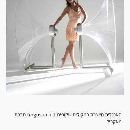
 האנגלית מייצרת 
רמקולים שקופים
ferguson hill
חברת 
מאקריל