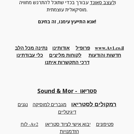
ו
לעצב סאונד
 עבורך בכדי שתוכל להתרגש מחוויה 
מוסיקאלית עוצמתית.
אנא התייעץ עימנו, זה בחינם!
www.Av1.co.il
פרופיל
אודותינו
נתינה מכל הלב
חדשות והודעות
לקוחות מליצים
כלי
עבודתינו
דרכי התקשרות איתנו
Sound & Mor - סטריאו
רמקולים לסטריאו
מגברים למוסיקה
נגנים
דיגיטליים
פטיפונים
יבוא אישי לציוד
סטריאו
Av2- לוח
הזדמנויות