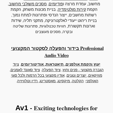
מחשוב
, עמדת מרצה ו
פודיומים
,
מסכים משולבי מחשוב
,
הקמת
קירות מולטימדיה
, בניית מכונות משחק, הקמת
רשתות מחשבים, ייצור הנדסי ופתרונות למתח נמוך,
בניית ריהוט ייעודי לאלקטרוניקה, מתקני תליה, שידות
וארונות תקשורת,
,
חוויות טכנולוגיות
פתרונות שליטה
,
ובקרה
מסכים מעוצבים
בידור והפעלה לסקטור המקצועי Professional
Audio Video
יעוץ והקמת אולפנים, תיאטראות, אודיטוריומים
.
ציוד
הגברה מקצועי - פנים וחוץ
,
ציוד הפעלה
.
ציוד סאונד לאמנים,
מוזיקאים, יוצרים ונגנים
.
אודיו מקצועי בכל הרמות ולכל סוגי
האולפני
:
הקלטה, מיקסינג, מאסטרינג, רדיו וטלוויזיה
.
Exciting technologies for
Av1
-