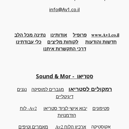
info@Av1.co.il
www.Av1.co.il
פרופיל
אודותינו
נתינה מכל הלב
חדשות והודעות
לקוחות מליצים
כלי
עבודתינו
דרכי התקשרות איתנו
Sound & Mor - סטריאו
רמקולים לסטריאו
מגברים למוסיקה
נגנים
דיגיטליים
פטיפונים
יבוא אישי לציוד
סטריאו
Av2- לוח
הזדמנויות
אקוסטיקה
ארכיון
ה
לוח Av2
מאמרים וטיפים